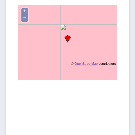
+
−
©
OpenStreetMap
contributors