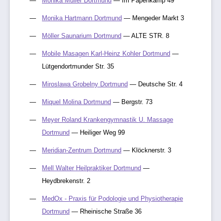
Monika Müller Dortmund
— Im Papenkamp 49
Monika Hartmann Dortmund
— Mengeder Markt 3
Möller Saunarium Dortmund
— ALTE STR. 8
Mobile Masagen Karl-Heinz Kohler Dortmund
—
Lütgendortmunder Str. 35
Miroslawa Grobelny Dortmund
— Deutsche Str. 4
Miquel Molina Dortmund
— Bergstr. 73
Meyer Roland Krankengymnastik U. Massage
Dortmund
— Heiliger Weg 99
Meridian-Zentrum Dortmund
— Klöcknerstr. 3
Mell Walter Heilpraktiker Dortmund
—
Heydbrekenstr. 2
MedOx - Praxis für Podologie und Physiotherapie
Dortmund
— Rheinische Straße 36