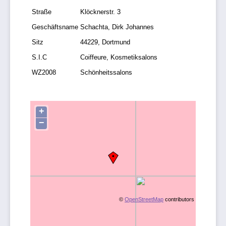
Straße
Klöcknerstr. 3
Geschäftsname
Schachta, Dirk Johannes
Sitz
44229, Dortmund
S.I.C
Coiffeure, Kosmetiksalons
WZ2008
Schönheitssalons
+
−
©
OpenStreetMap
contributors