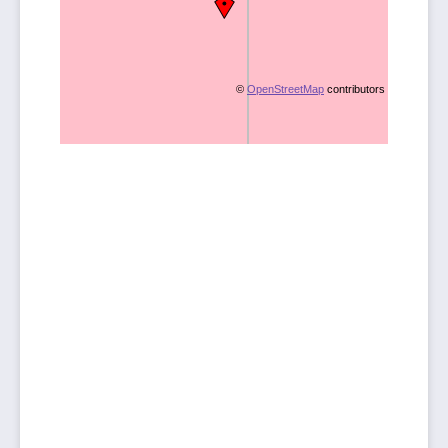
©
OpenStreetMap
contributors