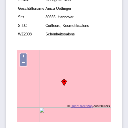
Geschäftsname
Anica Oettinger
Sitz
30655, Hannover
S.I.C
Coiffeure, Kosmetiksalons
WZ2008
Schönheitssalons
+
−
©
OpenStreetMap
contributors