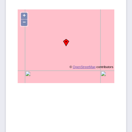
+
−
©
OpenStreetMap
contributors