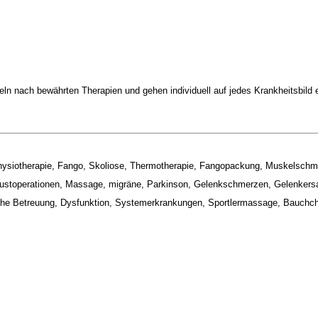
eln nach bewährten Therapien und gehen individuell auf jedes Krankheitsbild e
 Physiotherapie, Fango, Skoliose, Thermotherapie, Fangopackung, Muskelsc
toperationen, Massage, migräne, Parkinson, Gelenkschmerzen, Gelenkersatz, 
sche Betreuung, Dysfunktion, Systemerkrankungen, Sportlermassage, Bauchc