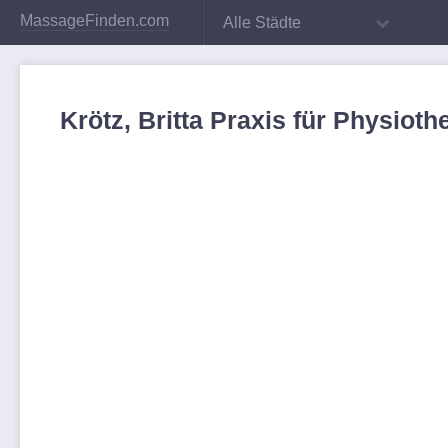
MassageFinden.com
Alle Städte
Krötz, Britta Praxis für Physiot