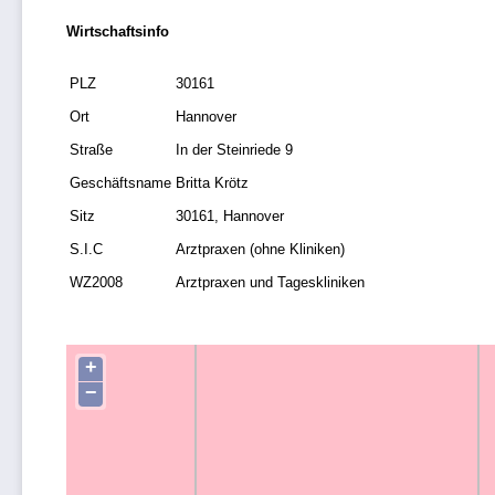
Wirtschaftsinfo
PLZ
30161
Ort
Hannover
Straße
In der Steinriede 9
Geschäftsname
Britta Krötz
Sitz
30161, Hannover
S.I.C
Arztpraxen (ohne Kliniken)
WZ2008
Arztpraxen und Tageskliniken
+
−