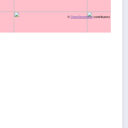
©
OpenStreetMap
contributors