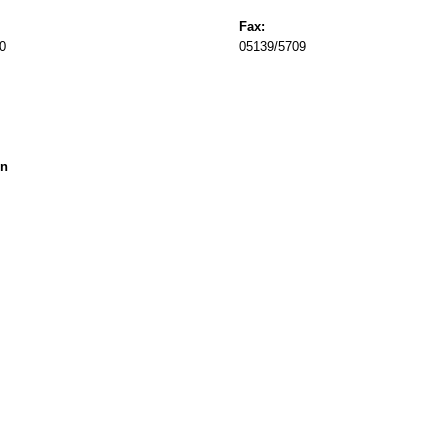
Fax:
0
05139/5709
en