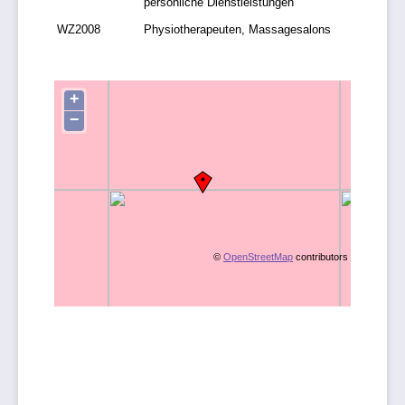
persönliche Dienstleistungen
WZ2008
Physiotherapeuten, Massagesalons
+
−
©
OpenStreetMap
contributors