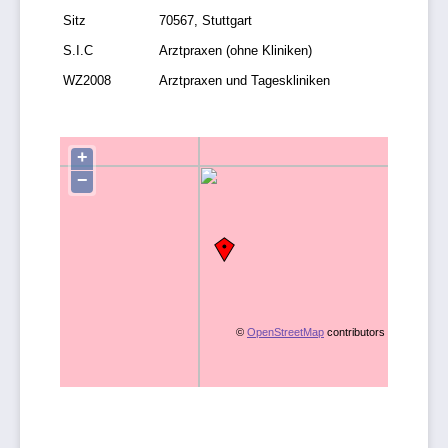
Sitz
70567, Stuttgart
S.I.C
Arztpraxen (ohne Kliniken)
WZ2008
Arztpraxen und Tageskliniken
+
−
©
OpenStreetMap
contributors