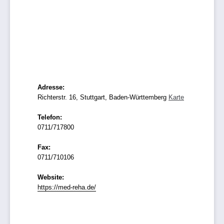
Adresse:
Richterstr. 16, Stuttgart, Baden-Württemberg
Karte
Telefon:
0711/717800
Fax:
0711/710106
Website:
https://med-reha.de/