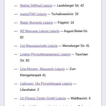
Marina Stillfried Leipzig
— Landsberger Str. 42
mantaTHAI Leipzig
— Tschaikowskistr. 33
Magic Moments Leipzig
— Föpplstr. 14
M2 Massage Leipzig Leipzig
— August-Bebel-Str.
82
List Massagestudio Leipzig
— Merseburger Str. 41
Lindner Physiotherapiepraxis Leipzig
— Tauchaer
Str. 83
Lina Altmann, Masseurin Leipzig
— Zum
Kleingartenpark 41
Liebmann, Ute Physiotherapie Leipzig
—
Lilienthalstr. 2
Lfc-Fitness Center GmbH Leipzig
— Waldbaurstr. 4