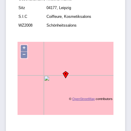
Sitz
04177, Leipzig
S.I.C
Coiffeure, Kosmetiksalons
WZ2008
Schönheitssalons
+
−
©
OpenStreetMap
contributors