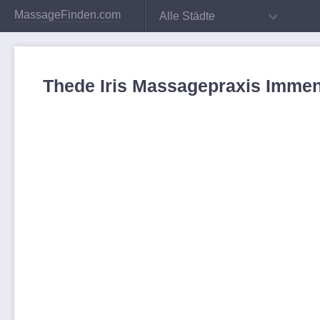
MassageFinden.com
Alle Städte
Thede Iris Massagepraxis Imme