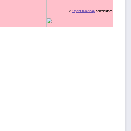
©
OpenStreetMap
contributors