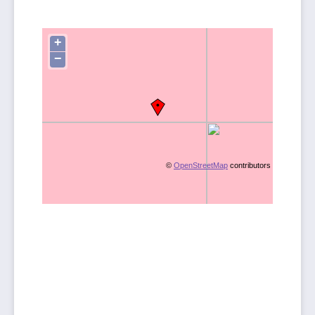
+
−
©
OpenStreetMap
contributors